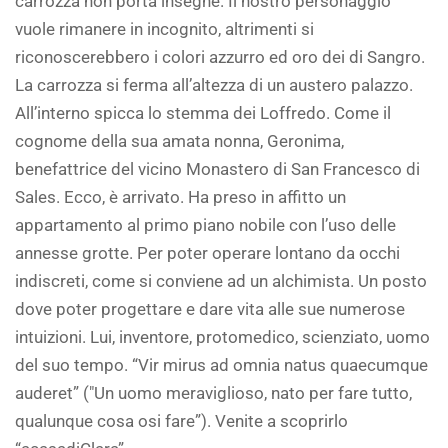
carrozza non porta insegne. Il nostro personaggio
vuole rimanere in incognito, altrimenti si
riconoscerebbero i colori azzurro ed oro dei di Sangro.
La carrozza si ferma all’altezza di un austero palazzo.
All’interno spicca lo stemma dei Loffredo. Come il
cognome della sua amata nonna, Geronima,
benefattrice del vicino Monastero di San Francesco di
Sales. Ecco, è arrivato. Ha preso in affitto un
appartamento al primo piano nobile con l’uso delle
annesse grotte. Per poter operare lontano da occhi
indiscreti, come si conviene ad un alchimista. Un posto
dove poter progettare e dare vita alle sue numerose
intuizioni. Lui, inventore, protomedico, scienziato, uomo
del suo tempo. “Vir mirus ad omnia natus quaecumque
auderet” ("Un uomo meraviglioso, nato per fare tutto,
qualunque cosa osi fare”). Venite a scoprirlo