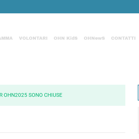
AMMA
VOLONTARI
OHN KidS
OHNewS
CONTATTI
ER OHN2025 SONO CHIUSE