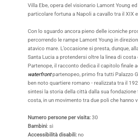
Villa Ebe, opera del visionario Lamont Young e
particolare fortuna a Napoli a cavallo tra il XIX e
Con lo sguardo ancora pieno delle iconiche prosp
percorrendo le rampe Lamont Young in direzione d
atavico mare. L’occasione si presta, dunque, all
Santa Lucia a protendersi oltre la linea di costa
Partenope, il racconto dedica il capitolo finale ad
waterfront
partenopeo, primo fra tutti Palazzo Ga
ben noto quartiere romano - realizzata tra il 19
sintesi la storia della città dalla sua fondazione 
costa, in un movimento tra due poli che hanno 
Numero persone per visita:
30
Bambini
: sì
Accessibilità disabili:
no