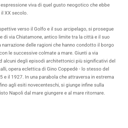
d espressione viva di quel gusto neogotico che ebbe
 il XX secolo.
ettive verso il Golfo e il suo arcipelago, si prosegue
i via Chiatamone, antico limite tra la città e il suo
a narrazione delle ragioni che hanno condotto il borgo
 con le successive colmate a mare. Giunti a via
 alcuni degli episodi architettonici più significativi del
lli, opera eclettica di Gino Coppedè - lo stesso del
25 e il 1927. In una parabola che attraversa in estrema
fino agli esiti novecenteschi, si giunge infine sulla
visto Napoli dal mare giungere e al mare ritornare.