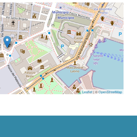
Leaflet
| ©
OpenStreetMap