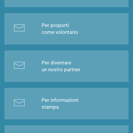
Per proporti
come volontario
Per diventare
un nostro partner
Per informazioni
stampa