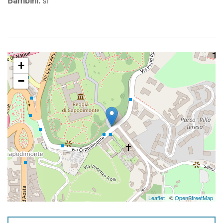
Bambini:
sì
+
−
Leaflet
| ©
OpenStreetMap