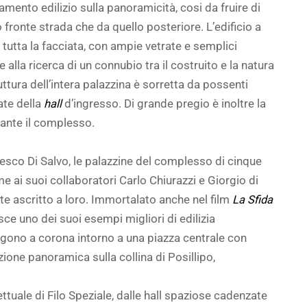
amento edilizio sulla panoramicità, cosi da fruire di
o fronte strada che da quello posteriore. L’edificio a
tutta la facciata, con ampie vetrate e semplici
 alla ricerca di un connubio tra il costruito e la natura
ruttura dell’intera palazzina è sorretta da possenti
rate della
hall
d’ingresso. Di grande pregio è inoltre la
tante il complesso.
cesco Di Salvo, le palazzine del complesso di cinque
e ai suoi collaboratori Carlo Chiurazzi e Giorgio di
rte ascritto a loro. Immortalato anche nel film
La Sfida
ce uno dei suoi esempi migliori di edilizia
ongono a corona intorno a una piazza centrale con
ione panoramica sulla collina di Posillipo,
ttuale di Filo Speziale, dalle hall spaziose cadenzate