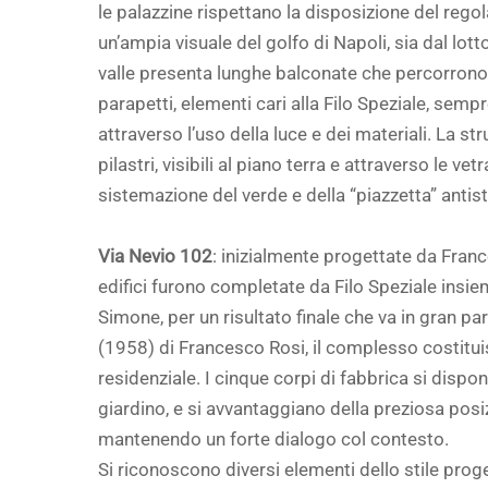
le palazzine rispettano la disposizione del regol
un’ampia visuale del golfo di Napoli, sia dal lott
valle presenta lunghe balconate che percorrono 
parapetti, elementi cari alla Filo Speziale, sempre
attraverso l’uso della luce e dei materiali. La st
pilastri, visibili al piano terra e attraverso le vet
sistemazione del verde e della “piazzetta” antis
Via Nevio 102
: inizialmente progettate da Fran
edifici furono completate da Filo Speziale insiem
Simone, per un risultato finale che va in gran pa
(1958) di Francesco Rosi, il complesso costituis
residenziale. I cinque corpi di fabbrica si disp
giardino, e si avvantaggiano della preziosa posiz
mantenendo un forte dialogo col contesto.
Si riconoscono diversi elementi dello stile proge