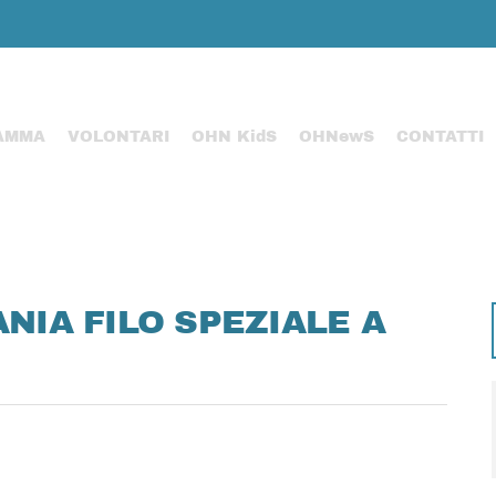
AMMA
VOLONTARI
OHN KidS
OHNewS
CONTATTI
ANIA FILO SPEZIALE A