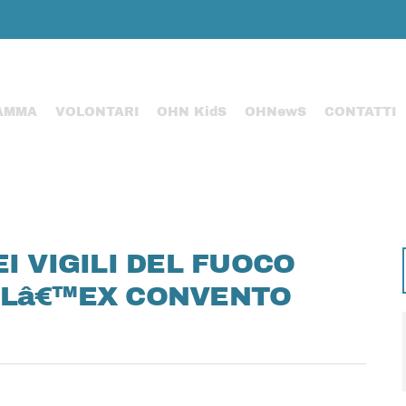
AMMA
VOLONTARI
OHN KidS
OHNewS
CONTATTI
I VIGILI DEL FUOCO
LLâ€™EX CONVENTO