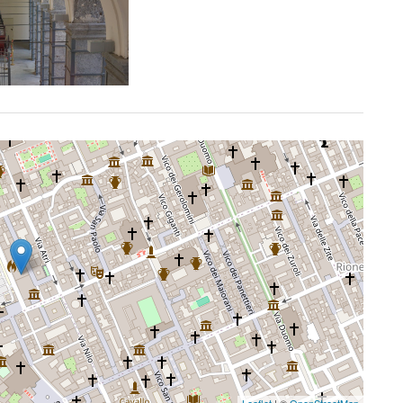
Leaflet
| ©
OpenStreetMap