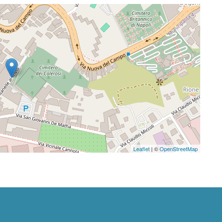
Leaflet
| ©
OpenStreetMap