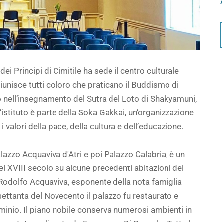
dei Principi di Cimitile ha sede il centro culturale
riunisce tutti coloro che praticano il Buddismo di
so nell’insegnamento del Sutra del Loto di Shakyamuni,
 L’istituto è parte della Soka Gakkai, un’organizzazione
valori della pace, della cultura e dell’educazione.
 Palazzo Acquaviva d'Atri e poi Palazzo Calabria, è un
l XVIII secolo su alcune precedenti abitazioni del
Rodolfo Acquaviva, esponente della nota famiglia
 settanta del Novecento il palazzo fu restaurato e
inio. Il piano nobile conserva numerosi ambienti in