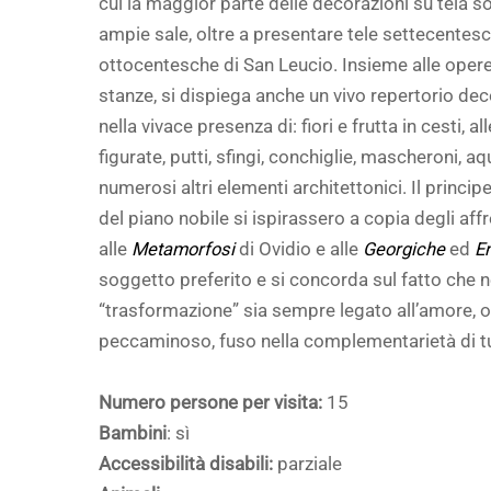
cui la maggior parte delle decorazioni su tela s
ampie sale, oltre a presentare tele settecentesc
ottocentesche di San Leucio. Insieme alle oper
stanze, si dispiega anche un vivo repertorio dec
nella vivace presenza di: fiori e frutta in cesti, a
figurate, putti, sfingi, conchiglie, mascheroni, a
numerosi altri elementi architettonici. Il princip
del piano nobile si ispirassero a copia degli aff
alle
Metamorfosi
di Ovidio e alle
Georgiche
ed
E
soggetto preferito e si concorda sul fatto che n
“trasformazione” sia sempre legato all’amore, or
peccaminoso, fuso nella complementarietà di tu
Numero persone per visita:
15
Bambini
: sì
Accessibilità disabili:
parziale