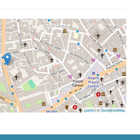
Leaflet
| ©
OpenStreetMap