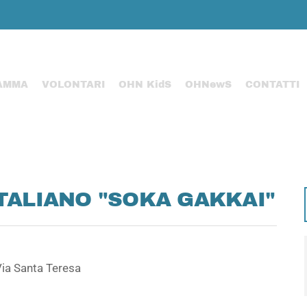
AMMA
VOLONTARI
OHN KidS
OHNewS
CONTATTI
ITALIANO "SOKA GAKKAI"
 Via Santa Teresa