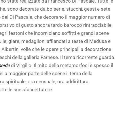
ono state realizzate da Francesco Di Pascale. Tutte le
he, sono decorate da boiserie, stucchi, gessi e sete
e del Di Pascale, che decorano il maggior numero di
orativo di gusto ancora tardo barocco rintracciabile
llegri festoni che incorniciano soffitti e grandi scene
quile, giare, medaglioni affiancati a teste di Medusa e
e Albertini volle che le opere principali a decorazione
reschi della galleria Farnese. Il tema ricorrente guarda
neide
di Virgilio. Il mito della metamorfosi è spesso il
ella maggior parte delle scene il tema della
a spirituale, ora sensuale, ora addirittura
tte le sue sfaccettature.