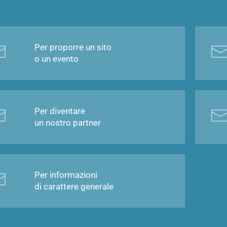
Per proporre un sito
o un evento
Per diventare
un nostro partner
Per informazioni
di carattere generale