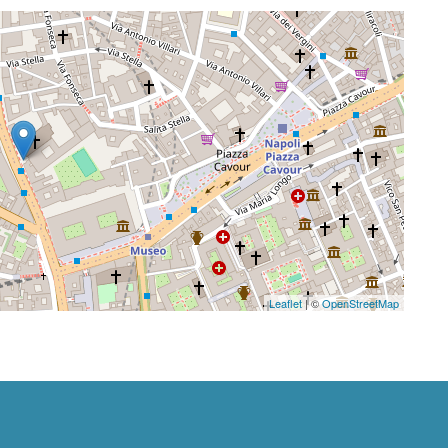
Leaflet
| ©
OpenStreetMap